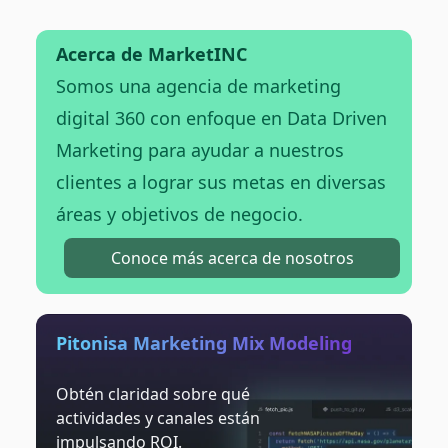
Acerca de MarketINC
Somos una agencia de marketing
digital 360 con enfoque en Data Driven
Marketing para ayudar a nuestros
clientes a lograr sus metas en diversas
áreas y objetivos de negocio.
Conoce más acerca de nosotros
Pitonisa Marketing Mix Modeling
Obtén claridad sobre qué
actividades y canales están
impulsando ROI.