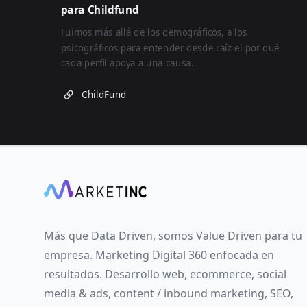
para Childfund
Fuimos más allá de los demográficos, a los
psicográficos para entender desde raíz el por qué
cada perfil apoya a una causa.
ChildFund
Más que Data Driven, somos Value Driven para tu
empresa. Marketing Digital 360 enfocada en
resultados. Desarrollo web, ecommerce, social
media & ads, content / inbound marketing, SEO,