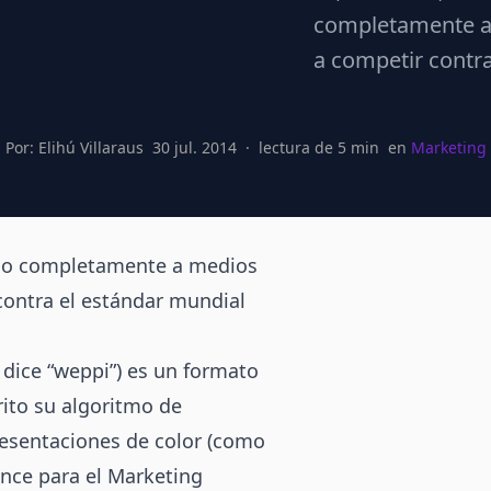
completamente a 
a competir contra
Villaraus
Por:
Elihú Villaraus
30 jul. 2014
·
lectura de
5
min
en
Marketing 
ido completamente a medios
contra el estándar mundial
ice “weppi”) es un formato
rito su algoritmo de
esentaciones de color (como
nce para el
Marketing