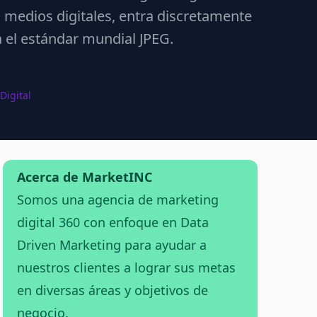
medios digitales, entra discretamente
 el estándar mundial JPEG.
Digital
Acerca de MarketINC
Somos una agencia de marketing
digital 360 con enfoque en Data
Driven Marketing para ayudar a
nuestros clientes a lograr sus metas
en diversas áreas y objetivos de
negocio.